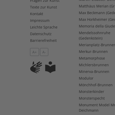
Fragen zur Kunst
Matthäus Merian (Gr
Texte zur Kunst
Max Beckmann (Gede
Kontakt
Max Horkheimer (Ged
Impressum
Memoria della Giude
Leichte Sprache
Mendelssohnruhe
Datenschutz
(Gedenkstein)
Barrierefreiheit
Merianplatz-Brunne
Merkur-Brunnen
A+
A-
Metamorphose
Michlersbrunnen
Minerva-Brunnen
Modulor
Mönchhof-Brunnen
Monsterkinder
Monsterspecht
Monument Model Mr
Deichmann