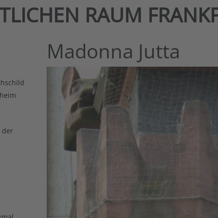
NTLICHEN RAUM FRANK
Madonna Jutta
hschild
sheim
 der
kmal