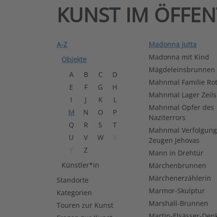
KUNST IM ÖFFE
A-Z
Madonna Jutta
Madonna mit Kind
Objekte
Mägdeleinsbrunnen
A
B
C
D
Mahnmal Familie Rot
E
F
G
H
Mahnmal Lager Zeil
I
J
K
L
Mahnmal Opfer des
M
N
O
P
Naziterrors
Q
R
S
T
Mahnmal Verfolgung
U
V
W
X
Zeugen Jehovas
Y
Z
Mann in Drehtür
Künstler*in
Märchenbrunnen
Märchenerzählerin
Standorte
Marmor-Skulptur
Kategorien
Marshall-Brunnen
Touren zur Kunst
Martin-Elsässer-Den