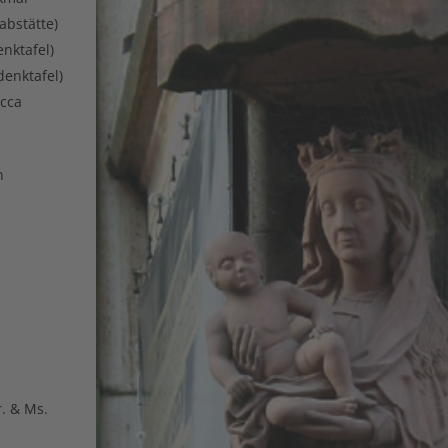
abstätte)
nktafel)
enktafel)
cca
n
. & Ms.