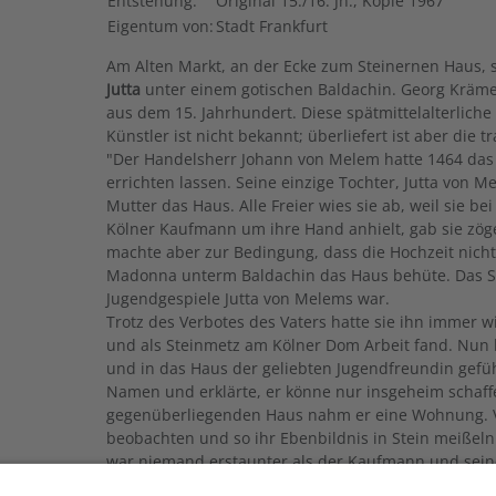
Entstehung:
Original 15./16. Jh., Kopie 1967
Eigentum von:
Stadt Frankfurt
Am Alten Markt, an der Ecke zum Steinernen Haus, 
Jutta
unter einem gotischen Baldachin. Georg Krämer 
aus dem 15. Jahrhundert. Diese spätmittelalterliche 
Künstler ist nicht bekannt; überliefert ist aber die t
"Der Handelsherr Johann von Melem hatte 1464 das
errichten lassen. Seine einzige Tochter, Jutta von 
Mutter das Haus. Alle Freier wies sie ab, weil sie be
Kölner Kaufmann um ihre Hand anhielt, gab sie zög
machte aber zur Bedingung, dass die Hochzeit nicht 
Madonna unterm Baldachin das Haus behüte. Das Sch
Jugendgespiele Jutta von Melems war.
Trotz des Verbotes des Vaters hatte sie ihn immer wi
und als Steinmetz am Kölner Dom Arbeit fand. Nun h
und in das Haus der geliebten Jugendfreundin gefü
Namen und erklärte, er könne nur insgeheim schaff
gegenüberliegenden Haus nahm er eine Wohnung. Vo
beobachten und so ihr Ebenbildnis in Stein meißeln.
war niemand erstaunter als der Kaufmann und seine
wiedererkannte. Der Künstler aber war, als man nac