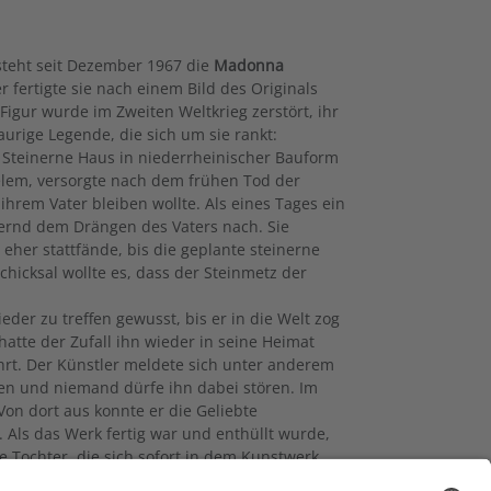
steht seit Dezember 1967 die
Madonna
fertigte sie nach einem Bild des Originals
Figur wurde im Zweiten Weltkrieg zerstört, ihr
raurige Legende, die sich um sie rankt:
 Steinerne Haus in niederrheinischer Bauform
Melem, versorgte nach dem frühen Tod der
i ihrem Vater bleiben wollte. Als eines Tages ein
ernd dem Drängen des Vaters nach. Sie
eher stattfände, bis die geplante steinerne
icksal wollte es, dass der Steinmetz der
eder zu treffen gewusst, bis er in die Welt zog
atte der Zufall ihn wieder in seine Heimat
hrt. Der Künstler meldete sich unter anderem
en und niemand dürfe ihn dabei stören. Im
n dort aus konnte er die Geliebte
 Als das Werk fertig war und enthüllt wurde,
 Tochter, die sich sofort in dem Kunstwerk
h ihm rief, ohne den Preis für sein Werk zu