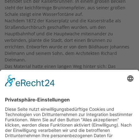
befindet sich der Kaiserbrunnen. In einem großen Becken
steht der kelchförmige Brunnenpfeiler, aus seiner großen
Schale steigt eine Wasserfontäne auf.
Nachdem 1872 der Kaiserplatz und die Kaiserstraße als
Straßendurchbruch geschaffen wurden, um den
Hauptbahnhof und die Hauptwache miteinander zu
verbinden, plante die Stadt, dort einen Brunnen zu
errichten. Entworfen wurde er von dem Bildhauer Johannes
Dielmann und seinem Sohn, dem Architekten Richard
Dielmann.
Das Material hatte einen langen Weg hinter sich: Das
Granitgestein stammt von der schwedischen Insel Malmön
und wurde in Stockholm behauen sowie poliert. Per Schiff
wurde der Granit von dem Bauunternehmer Jonas Dörr sen.
nach Frankfurt am Main gebracht. Die Gebrüder Johann
Rudolf und Jakob Josef Speltz, die eine ihrer Juwelierfilialen
in der Kaiserstraße 19 besaßen, unterstützten die
Errichtung des Brunnens 1876. Gestiftet wurde der
Brunnen von dem Bankier Raphael Baron von Erlanger. Er
war Konsul von Schweden, Norwegen und Portugal und
vertrat die königlichen Oberhäupter in Frankfurt. Im Jahr
1968 wurde der Brunnen vorübergehend wegen