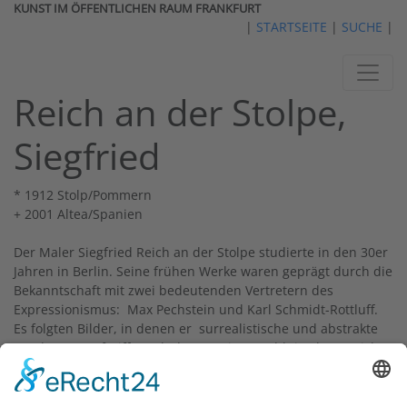
KUNST IM ÖFFENTLICHEN RAUM FRANKFURT
|
STARTSEITE
|
SUCHE
|
Reich an der Stolpe,
Siegfried
* 1912 Stolp/Pommern
+ 2001 Altea/Spanien
Der Maler Siegfried Reich an der Stolpe studierte in den 30er
Jahren in Berlin. Seine frühen Werke waren geprägt durch die
Bekanntschaft mit zwei bedeutenden Vertretern des
Expressionismus: Max Pechstein und Karl Schmidt-Rottluff.
Es folgten Bilder, in denen er surrealistische und abstrakte
Tendenzen aufgriff. Nach dem Zweiten Weltkrieg kam Reich
von der Stolpe nach Frankfurt und wagte einen
künstlerischen Neubeginn. Er war einer der Mitbegründer
der Zimmergalerie Franck und beteiligte sich in den